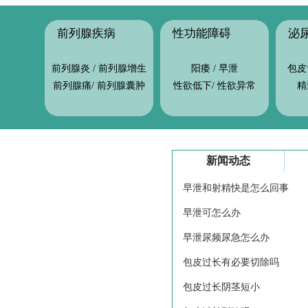
性功能障碍
泌
前列腺疾病
前列腺炎
/
前列腺增生
阳痿
/
早泄
包皮
前列腺痛
/
前列腺囊肿
性欲低下
/
性欲异常
精
新闻动态
早泄和射精快是怎么回事
早泄可怎么办
早泄尿频尿急怎么办
包皮过长有必要切除吗
包皮过长阴茎短小