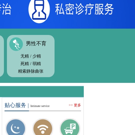
男性不育
无精
/
少精
死精
/
弱精
精索静脉曲张
贴心服务 |
>> 更多
Intimate service