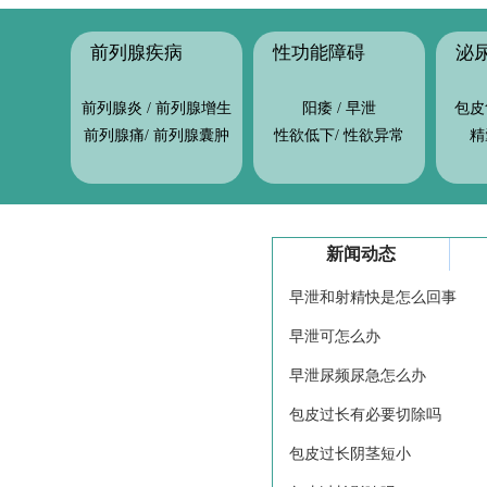
前列腺疾病
性功能障碍
泌
前列腺炎
/
前列腺增生
阳痿
/
早泄
包皮
前列腺痛
/
前列腺囊肿
性欲低下
/
性欲异常
精
新闻动态
早泄和射精快是怎么回事
早泄可怎么办
早泄尿频尿急怎么办
包皮过长有必要切除吗
包皮过长阴茎短小