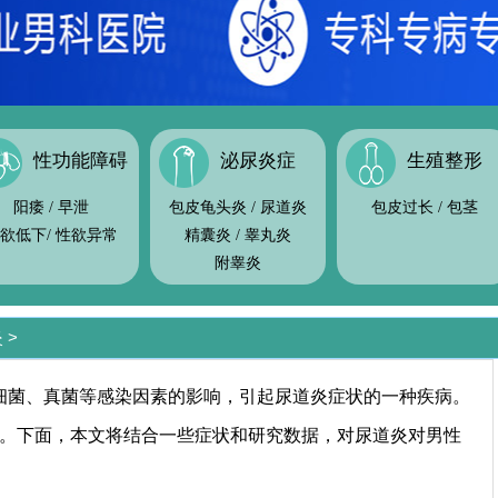
性功能障碍
泌尿炎症
生殖整形
阳痿
/
早泄
包皮龟头炎
/
尿道炎
包皮过长
/
包茎
欲低下
/
性欲异常
精囊炎
/
睾丸炎
附睾炎
炎
>
细菌、真菌等感染因素的影响，引起尿道炎症状的一种疾病。
。下面，本文将结合一些症状和研究数据，对尿道炎对男性