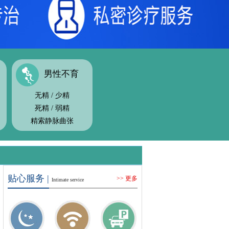
男性不育
无精
/
少精
死精
/
弱精
精索静脉曲张
贴心服务 |
>> 更多
Intimate service