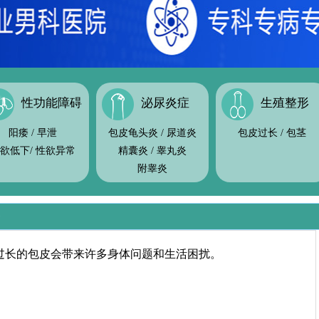
性功能障碍
泌尿炎症
生殖整形
阳痿
/
早泄
包皮龟头炎
/
尿道炎
包皮过长
/
包茎
欲低下
/
性欲异常
精囊炎
/
睾丸炎
附睾炎
>
过长的包皮会带来许多身体问题和生活困扰。