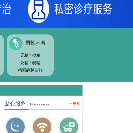
男性不育
无精
/
少精
死精
/
弱精
精索静脉曲张
贴心服务 |
>> 更多
Intimate service