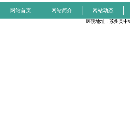
早泄和射精快是怎么回事
早泄可怎么办
早泄尿频尿急怎
网站首页
网站简介
网站动态
在线预约
医院地址：苏州吴中
医疗广审号：苏中医广【